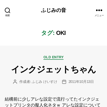
ふじみの音
検索
メニュー
タグ:
OKI
カ
OLD ENTRY
テ
インクジェットちゃん
ゴ
リ
ー
作成者:
ふじみ けいすけ
2011年10月13日
投
投
稿
稿
者
日
結構前に少しアレな設定で流行ってたインクジェ
ットプリンタの擬人化ネタｗ アレな設定について