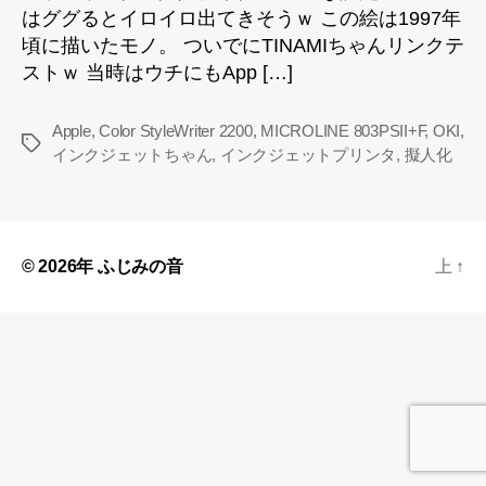
はググるとイロイロ出てきそうｗ この絵は1997年
頃に描いたモノ。 ついでにTINAMIちゃんリンクテ
ストｗ 当時はウチにもApp […]
Apple
,
Color StyleWriter 2200
,
MICROLINE 803PSII+F
,
OKI
,
タ
インクジェットちゃん
,
インクジェットプリンタ
,
擬人化
グ
© 2026年
ふじみの音
上
↑