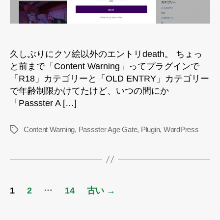
ン
“Passster
Age
Gate”
へ
久しぶりにクソ絵以外のエントリdeath。 ちょっ
の
と前まで「Content Warning」ってプラグインで
「R18」カテゴリーと「OLD ENTRY」カテゴリー
で年齢制限かけてたけど、いつの間にか
「Passster A […]
Content Warning
,
Passster Age Gate
,
Plugin
,
WordPress
タ
グ
投
…
1
2
14
古い
→
稿