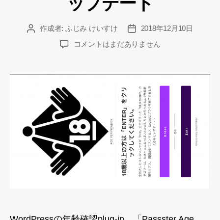
ップデート
作成者:
ふじみ けいすけ
2018年12月10日
投
投
稿
稿
“Passster
コメントはまだありません
者
日
Age
Gate”が
ア
ッ
プ
デ
ー
ト
へ
の
WordPressの年齢確認plug-in、「Passster Age