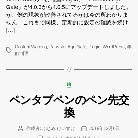
Gate」が4.0.3から4.0.5にアップデートしました。
が、例の現象が改善されてるかは今の所わかりま
せん。これまで同様、定期的に設定の確認を続け
[…]
Content Warning
,
Passster Age Gate
,
Plugin
,
WordPress
,
年
タ
齢制限
グ
カ
絵
テ
ペンタブペンのペン先交
ゴ
リ
換
ー
作成者:
ふじみ けいすけ
2018年12月6日
投
投
稿
稿
ペ