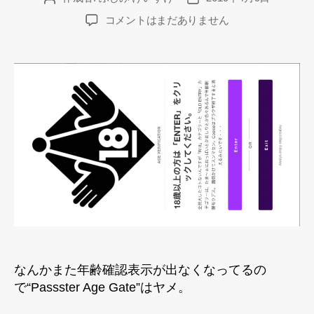
稿
稿
サ
コメントはまだありません
者
日
ヨ
ナ
ラ“Passster
Age
Gate”
へ
の
なんかまた年齢確認表示が出なくなってるの
で“Passster Age Gate”はヤメ。