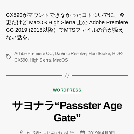
音
が
CX590がマウントできなかったコトついでに、今
扱
更だけど MacOS High Sierra 上の Adobe Premiere
え
な
CC 2019 (2018以降）でMTSファイルの音が扱え
い
ない話を。
へ
の
Adobe Premiere CC
,
DaVinci Resolve
,
HandBrake
,
HDR-
タ
CX590
,
High Sierra
,
MacOS
グ
カ
WORDPRESS
テ
サヨナラ“Passster Age
ゴ
リ
Gate”
ー
作成者:
ふじみ けいすけ
2019年4月9日
投
投