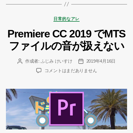
カ
日常的なアレ
テ
Premiere CC 2019 でMTS
ゴ
リ
ファイルの音が扱えない
ー
作成者:
ふじみ けいすけ
2019年4月16日
投
投
稿
稿
Premiere
コメントはまだありません
者
日
CC
2019
で
MTS
フ
ァ
イ
ル
の