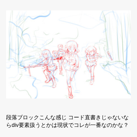
新
エ
デ
ィ
タ
テ
ス
ト
へ
の
段落ブロックこんな感じ コード直書きじゃないな
らdiv要素扱うとかは現状でコレが一番なのかな？