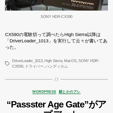
で
き
な
SONY HDR-CX590
い
へ
の
CX590の電験切って調べたらHigh Sierra以降は
「DriverLoader_1013」を実行して云々が書いてあ
った。
DriverLoader_1013
,
High Sierra
,
MacOS
,
SONY HDR-
タ
CX590
,
ドライバー
,
ハンディカム
グ
カ
WORDPRESS
鯖とかのアレ
テ
“Passster Age Gate”がア
ゴ
リ
ー