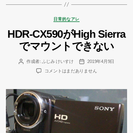
カ
日常的なアレ
テ
HDR-CX590がHigh Sierra
ゴ
リ
でマウントできない
ー
作成者:
ふじみ けいすけ
2019年4月9日
投
投
稿
稿
HDR-
コメントはまだありません
者
日
CX590
が
High
Sierra
で
マ
ウ
ン
ト