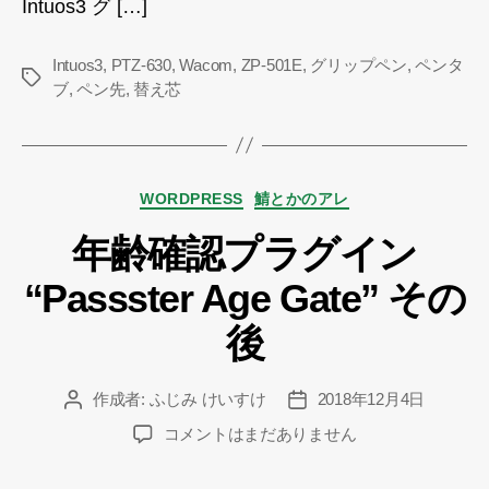
Intuos3 グ […]
Intuos3
,
PTZ-630
,
Wacom
,
ZP-501E
,
グリップペン
,
ペンタ
タ
ブ
,
ペン先
,
替え芯
グ
カ
WORDPRESS
鯖とかのアレ
テ
年齢確認プラグイン
ゴ
リ
“Passster Age Gate” その
ー
後
作成者:
ふじみ けいすけ
2018年12月4日
投
投
稿
稿
年
コメントはまだありません
者
日
齢
確