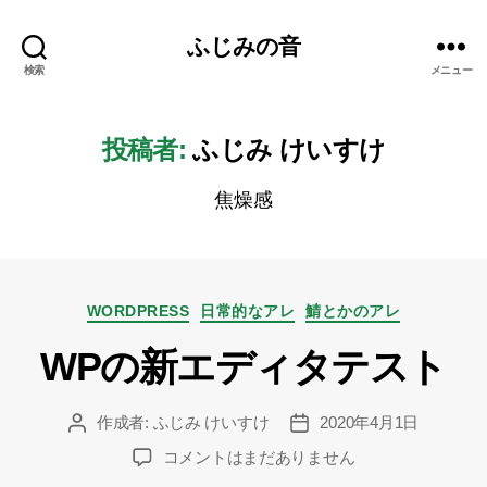
ふじみの音
検索
メニュー
投稿者:
ふじみ けいすけ
焦燥感
カ
WORDPRESS
日常的なアレ
鯖とかのアレ
テ
WPの新エディタテスト
ゴ
リ
ー
作成者:
ふじみ けいすけ
2020年4月1日
投
投
稿
稿
WP
コメントはまだありません
者
日
の