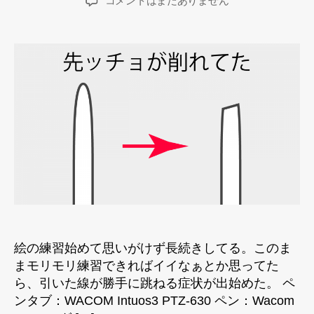
コメントはまだありません
者
日
ン
タ
ブ
ペ
ン
の
ペ
ン
先
交
換
へ
の
絵の練習始めて思いがけず長続きしてる。このま
まモリモリ練習できればイイなぁとか思ってた
ら、引いた線が勝手に跳ねる症状が出始めた。 ペ
ンタブ：WACOM Intuos3 PTZ-630 ペン：Wacom