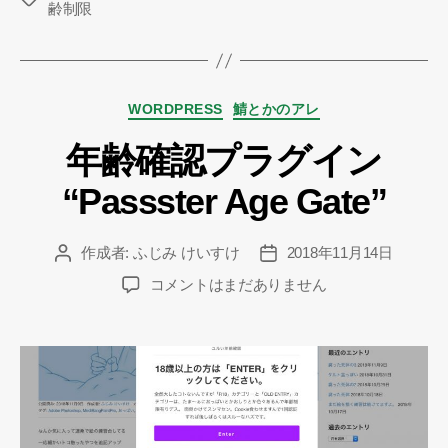
齢制限
グ
カ
WORDPRESS
鯖とかのアレ
テ
年齢確認プラグイン
ゴ
リ
“Passster Age Gate”
ー
作成者:
ふじみ けいすけ
2018年11月14日
投
投
稿
稿
年
コメントはまだありません
者
日
齢
確
認
プ
ラ
グ
イ