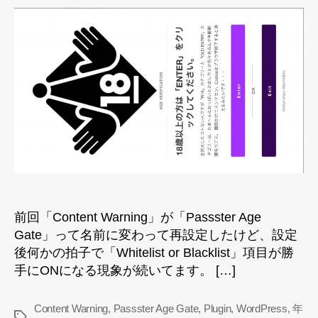
認
プ
ラ
グ
イ
ン
“Passster
Age
Gate”
そ
の
後
へ
の
前回「Content Warning」が「Passster Age
Gate」って名前に変わって再設定したけど、設定
後何かの拍子で「Whitelist or Blacklist」項目が勝
手にONになる現象が続いてます。 […]
Content Warning
,
Passster Age Gate
,
Plugin
,
WordPress
,
年
タ