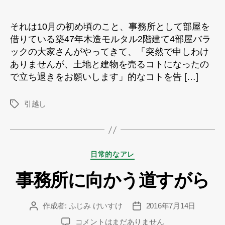
それは10月の初め頃のこと、事務所として部屋を
借りている築47年木造モルタル2階建て4部屋バラ
ックの大家さんがやってきて、「突然で申しわけ
ありませんが、土地と建物を売るコトになったの
で立ち退きをお願いします」的なコトを告 […]
引越し
タ
グ
カ
日常的なアレ
テ
事務所に向かう道すがら
ゴ
リ
ー
作成者:
ふじみ けいすけ
2016年7月14日
投
投
稿
稿
事
コメントはまだありません