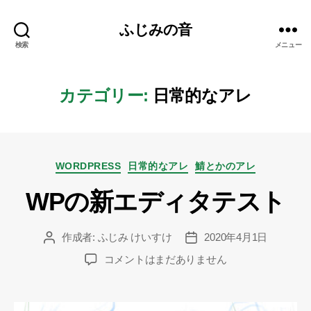
ふじみの音
検索
メニュー
カテゴリー:
日常的なアレ
カ
WORDPRESS
日常的なアレ
鯖とかのアレ
テ
WPの新エディタテスト
ゴ
リ
ー
作成者:
ふじみ けいすけ
2020年4月1日
投
投
稿
稿
WP
コメントはまだありません
者
日
の
新
エ