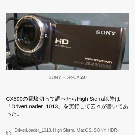
CX590
が
High
Sierra
で
マ
ウ
ン
ト
で
き
な
SONY HDR-CX590
い
へ
の
CX590の電験切って調べたらHigh Sierra以降は
「DriverLoader_1013」を実行して云々が書いてあ
った。
DriverLoader_1013
,
High Sierra
,
MacOS
,
SONY HDR-
タ