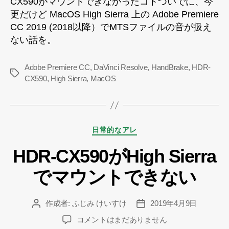
CX590がマウントできなかったコトついでに、今
扱
更だけど MacOS High Sierra 上の Adobe Premiere
え
な
CC 2019 (2018以降）でMTSファイルの音が扱え
い
ない話を。
へ
の
Adobe Premiere CC
,
DaVinci Resolve
,
HandBrake
,
HDR-
タ
CX590
,
High Sierra
,
MacOS
グ
カ
日常的なアレ
テ
HDR-CX590がHigh Sierra
ゴ
リ
でマウントできない
ー
作成者:
ふじみ けいすけ
2019年4月9日
投
投
稿
稿
HDR-
コメントはまだありません
者
日