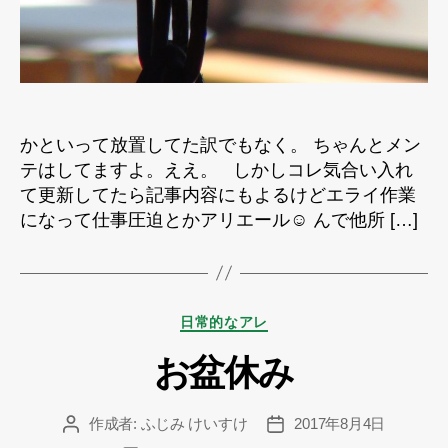
く
へ
の
かといって放置してた訳でもなく。 ちゃんとメン
テはしてますよ。ええ。 しかしコレ気合い入れ
て更新してたら記事内容にもよるけどエライ作業
になって仕事圧迫とかアリエール☺️ んで他所 […]
カ
日常的なアレ
テ
お盆休み
ゴ
リ
ー
作成者:
ふじみ けいすけ
2017年8月4日
投
投
稿
稿