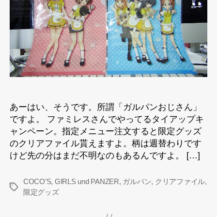
ア
ッ
プ
グ
ッ
ズ
な
ど
を
へ
あーはい、そうです。所謂「ガルパンおじさん」
の
ですよ。 ファミレスさんでやってるタイアップキ
ャンペーン。指定メニュー注文すると限定グッズ
のクリアファイル貰えますよ。柄は週替わりです
けど先の分はまだ不明なのもあるんですよ。 […]
COCO'S
,
GIRLS und PANZER
,
ガルパン
,
クリアファイル
,
タ
限定グッズ
グ