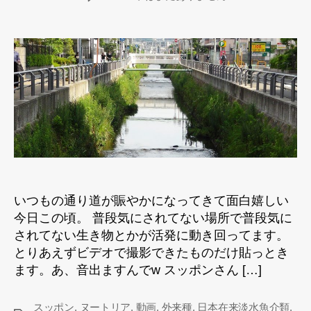
者
日
務
所
に
向
か
う
道
す
が
ら
へ
の
いつもの通り道が賑やかになってきて面白嬉しい
今日この頃。 普段気にされてない場所で普段気に
されてない生き物とかが活発に動き回ってます。
とりあえずビデオで撮影できたものだけ貼っとき
ます。あ、音出ますんでw スッポンさん […]
スッポン
,
ヌートリア
,
動画
,
外来種
,
日本在来淡水魚介類
,