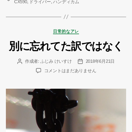
CX590
,
ドライバー
,
ハンディカム
グ
カ
日常的なアレ
テ
別に忘れてた訳ではなく
ゴ
リ
ー
作成者:
ふじみ けいすけ
2018年6月21日
投
投
稿
稿
別
コメントはまだありません
者
日
に
忘
れ
て
た
訳
で
は
な