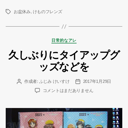
お盆休み
,
けものフレンズ
タ
グ
カ
日常的なアレ
テ
久しぶりにタイアップグ
ゴ
リ
ッズなどを
ー
作成者:
ふじみ けいすけ
2017年1月29日
投
投
稿
稿
久
コメントはまだありません
者
日
し
ぶ
り
に
タ
イ