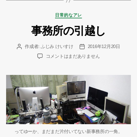
カ
日常的なアレ
テ
事務所の引越し
ゴ
リ
ー
作成者:
ふじみ けいすけ
2016年12月20日
投
投
稿
稿
事
コメントはまだありません
者
日
務
所
の
引
越
し
へ
の
ってゆーか、まだまだ片付いてない新事務所の一角。