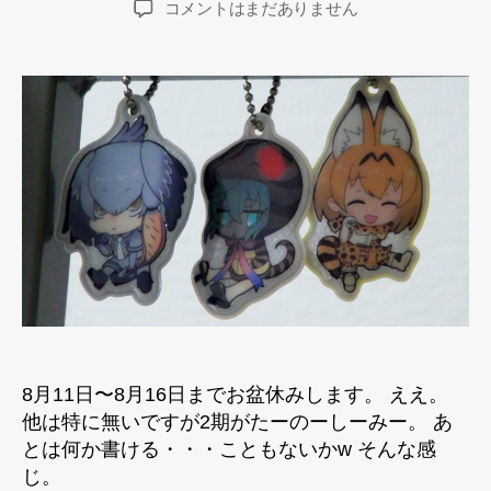
お
コメントはまだありません
者
日
盆
休
み
へ
の
8月11日〜8月16日までお盆休みします。 ええ。
他は特に無いですが2期がたーのーしーみー。 あ
とは何か書ける・・・こともないかw そんな感
じ。