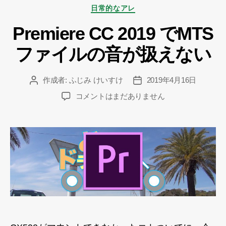
カ
日常的なアレ
テ
Premiere CC 2019 でMTS
ゴ
リ
ファイルの音が扱えない
ー
作成者:
ふじみ けいすけ
2019年4月16日
投
投
稿
稿
Premiere
コメントはまだありません
者
日
CC
2019
で
MTS
フ
ァ
イ
ル
の
音
が