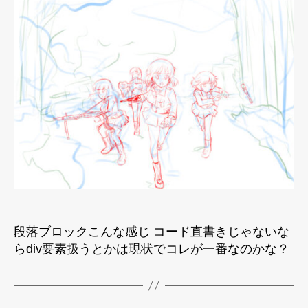
デ
ィ
タ
テ
ス
ト
へ
の
段落ブロックこんな感じ コード直書きじゃないな
らdiv要素扱うとかは現状でコレが一番なのかな？