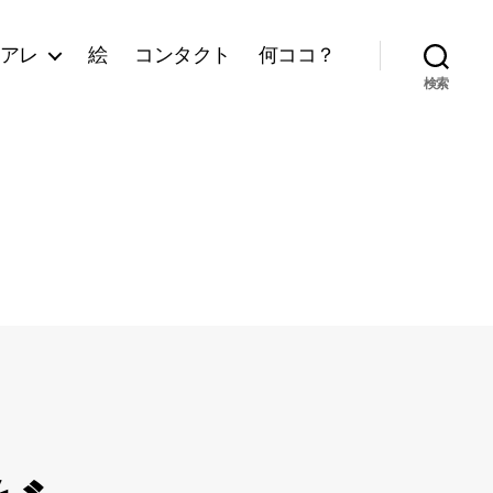
アレ
絵
コンタクト
何ココ？
検索