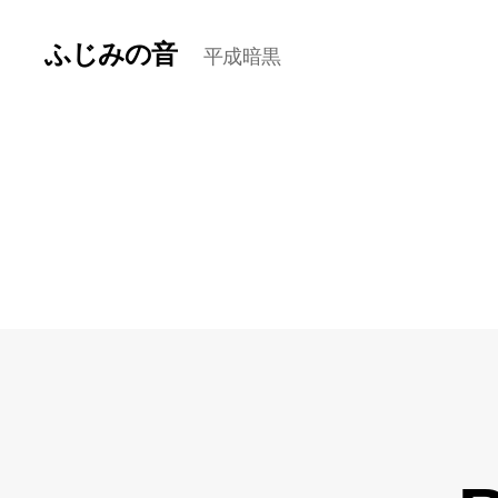
ふじみの音
平成暗黒