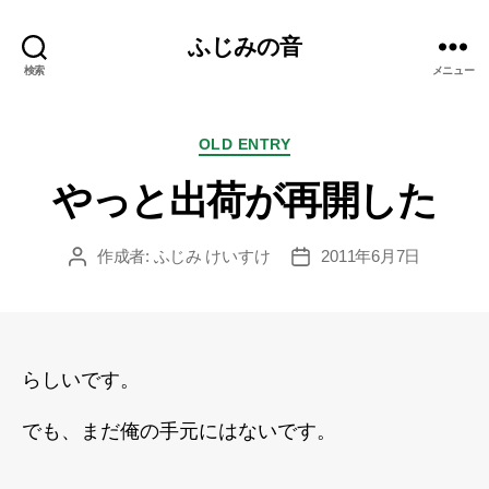
ふじみの音
検索
メニュー
カ
OLD ENTRY
テ
やっと出荷が再開した
ゴ
リ
ー
作成者:
ふじみ けいすけ
2011年6月7日
投
投
稿
稿
者
日
らしいです。
でも、まだ俺の手元にはないです。