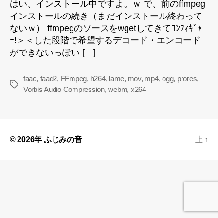
はい、インストール中ですよ。ｗ で、前のffmpeg
インストールの続き（まだインストール終わって
ないｗ） ffmpegのソースをwgetしてきてｺﾝﾌｨｷﾞｬ
ｰ!＞＜した段階で希望するデコード・エンコード
ができないっぽい […]
faac
,
faad2
,
FFmpeg
,
h264
,
lame
,
mov
,
mp4
,
ogg
,
prores
,
タ
Vorbis Audio Compression
,
webm
,
x264
グ
© 2026年
ふじみの音
上
↑