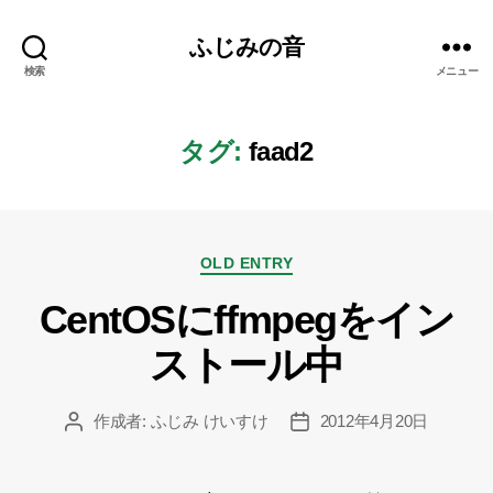
ふじみの音
検索
メニュー
タグ:
faad2
カ
OLD ENTRY
テ
CentOSにffmpegをイン
ゴ
リ
ストール中
ー
作成者:
ふじみ けいすけ
2012年4月20日
投
投
稿
稿
者
日