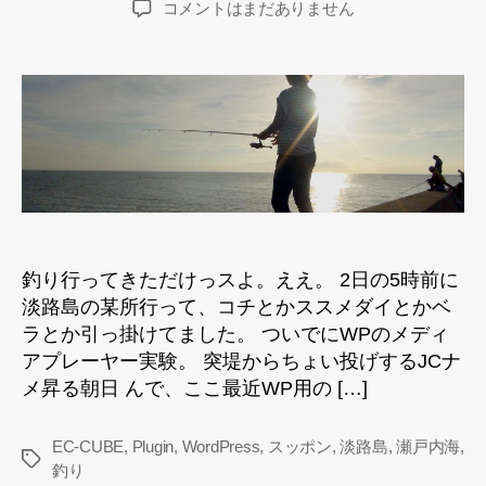
瀬
コメントはまだありません
者
日
戸
内
海
沿
岸
に
お
け
る
海
洋
釣り行ってきただけっスよ。ええ。 2日の5時前に
生
淡路島の某所行って、コチとかススメダイとかベ
物
ラとか引っ掛けてました。 ついでにWPのメディ
の
アプレーヤー実験。 突堤からちょい投げするJCナ
生
メ昇る朝日 んで、ここ最近WP用の […]
態
（主
に
EC-CUBE
,
Plugin
,
WordPress
,
スッポン
,
淡路島
,
瀬戸内海
,
タ
味）
釣り
グ
調