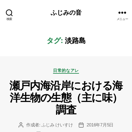
ふじみの音
検索
メニュー
タグ:
淡路島
カ
日常的なアレ
テ
瀬戸内海沿岸における海
ゴ
リ
洋生物の生態（主に味）
ー
調査
作成者:
ふじみ けいすけ
2016年7月5日
投
投
稿
稿