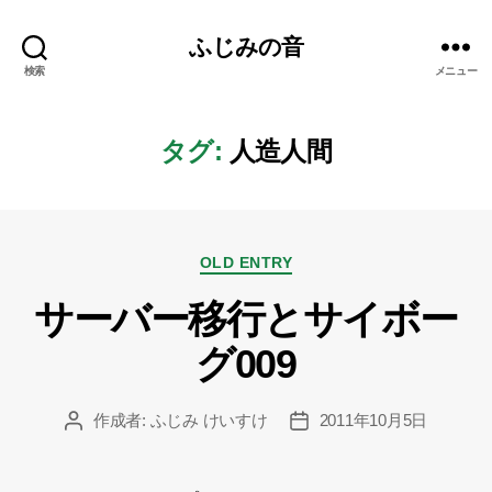
ふじみの音
検索
メニュー
タグ:
人造人間
カ
OLD ENTRY
テ
サーバー移行とサイボー
ゴ
リ
グ009
ー
作成者:
ふじみ けいすけ
2011年10月5日
投
投
稿
稿
者
日