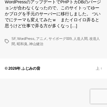
WordPressのアップデートでPHPトカDBのバージ
ョンが合わなくなったので、このサイトってゆー
かブログを手元のサーバーに移行しました。 つい
でにテーマも変えてみたｗ またイロイロ弄ると
思うけど仕事で弄る方が多くなっ […]
SF
,
WordPress
,
アニメ
,
サイボーグ009
,
人造人間
,
改造人
タ
間
,
昭和臭
,
神山健治
グ
© 2026年
ふじみの音
上
↑