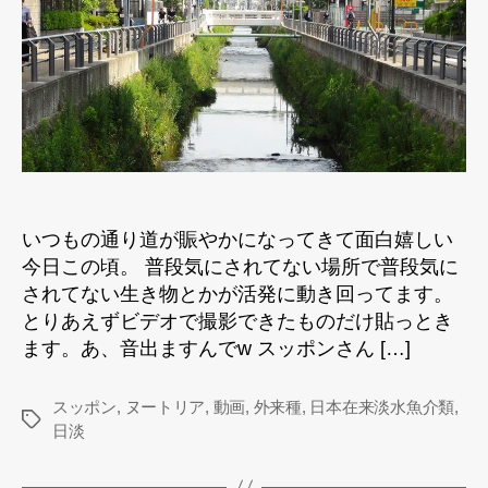
向
か
う
道
す
が
ら
へ
の
いつもの通り道が賑やかになってきて面白嬉しい
今日この頃。 普段気にされてない場所で普段気に
されてない生き物とかが活発に動き回ってます。
とりあえずビデオで撮影できたものだけ貼っとき
ます。あ、音出ますんでw スッポンさん […]
スッポン
,
ヌートリア
,
動画
,
外来種
,
日本在来淡水魚介類
,
タ
日淡
グ