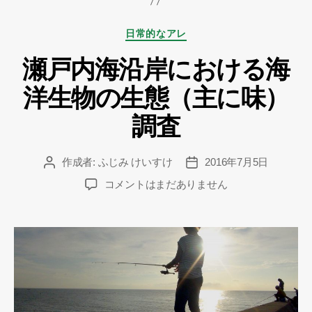
カ
日常的なアレ
テ
瀬戸内海沿岸における海
ゴ
リ
洋生物の生態（主に味）
ー
調査
作成者:
ふじみ けいすけ
2016年7月5日
投
投
稿
稿
瀬
コメントはまだありません
者
日
戸
内
海
沿
岸
に
お
け