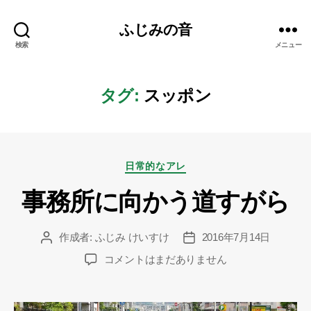
ふじみの音
検索
メニュー
タグ:
スッポン
カ
日常的なアレ
テ
事務所に向かう道すがら
ゴ
リ
ー
作成者:
ふじみ けいすけ
2016年7月14日
投
投
稿
稿
事
コメントはまだありません
者
日
務
所
に