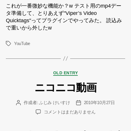
動
これが一番微妙な機能か？w テスト用のmp4デー
画
タ準備して、とりあえず"Viper’s Video
表
Quicktags"ってプラグインでやってみた。 読込み
示
で重いから外したw
へ
の
YouTube
タ
グ
カ
OLD ENTRY
テ
ニコニコ動画
ゴ
リ
ー
作成者:
ふじみ けいすけ
2010年10月27日
投
投
稿
稿
ニ
コメントはまだありません
者
日
コ
ニ
コ