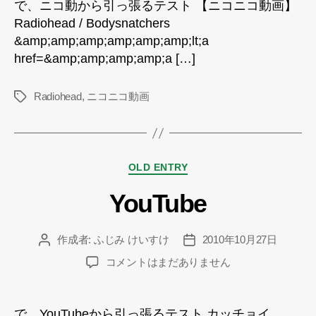
で、ニコ動から引っ張るテスト 【ニコニコ動画】
動
Radiohead / Bodysnatchers
画
&amp;amp;amp;amp;amp;amp;lt;a
へ
href=&amp;amp;amp;amp;a […]
の
Radiohead
,
ニコニコ動画
タ
グ
カ
OLD ENTRY
テ
YouTube
ゴ
リ
ー
作成者:
ふじみ けいすけ
2010年10月27日
投
投
稿
稿
YouTube
コメントはまだありません
者
日
へ
の
で、YouTubeから引っ張るテスト カッチョイ