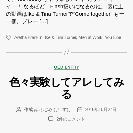
イ！！ なるほど、Flash扱いになるのね。 因に上
の動画はIke & Tina Turnerで"Come together" もー
一個。プレー […]
Aretha Franklin
,
Ike & Tina Turner
,
Men at Work
,
YouTube
タ
グ
カ
OLD ENTRY
テ
色々実験してアレしてみ
ゴ
リ
る
ー
作成者:
ふじみ けいすけ
2010年10月27日
投
投
稿
稿
色々
2件のコメント
者
日
実
験