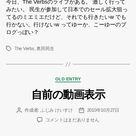
今日、The Verbsのライブがある。 激しく行って
な
みたい。 民生が参加して日本でのセール拡大狙っ
い
てるのミエミエだけど、それでも行きたいw でも
け
行かない。行けないw ってゆーか、こーゆーのブ
ど
ログっぽい？
The
Verbs
の
The Verbs
,
奥田民生
タ
ラ
グ
イ
ブ
へ
カ
OLD ENTRY
の
テ
自前の動画表示
ゴ
リ
ー
作成者:
ふじみ けいすけ
2010年10月27日
投
投
稿
稿
自
コメントはまだありません
者
日
前
の