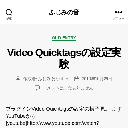
ふじみの音
検索
メニュー
カ
OLD ENTRY
テ
Video Quicktagsの設定実
ゴ
リ
験
ー
作成者:
ふじみ けいすけ
2010年10月29日
投
投
稿
稿
Video
コメントはまだありません
者
日
Quicktags
の
設
プラグインVideo Quicktagsの設定の様子見。 まず
定
YouTubeから
実
[youtube]http://www.youtube.com/watch?
験