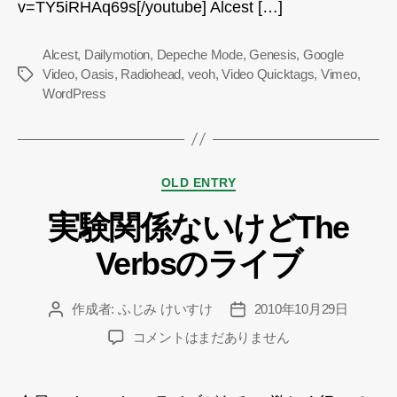
v=TY5iRHAq69s[/youtube] Alcest […]
へ
の
Alcest
,
Dailymotion
,
Depeche Mode
,
Genesis
,
Google
Video
,
Oasis
,
Radiohead
,
veoh
,
Video Quicktags
,
Vimeo
,
タ
WordPress
グ
カ
OLD ENTRY
テ
実験関係ないけどThe
ゴ
リ
Verbsのライブ
ー
作成者:
ふじみ けいすけ
2010年10月29日
投
投
稿
稿
実
コメントはまだありません
者
日
験
関
係