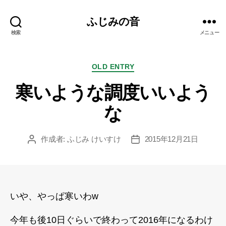
ふじみの音
検索
メニュー
カ
OLD ENTRY
テ
寒いような調度いいよう
ゴ
リ
な
ー
作成者:
ふじみ けいすけ
2015年12月21日
投
投
稿
稿
者
日
いや、やっぱ寒いわw
今年も後10日ぐらいで終わって2016年になるわけ