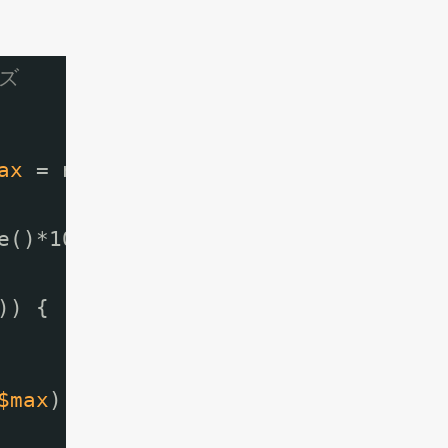
ズ
ax
= null) {
e()*1000000);
)) {
$max
);