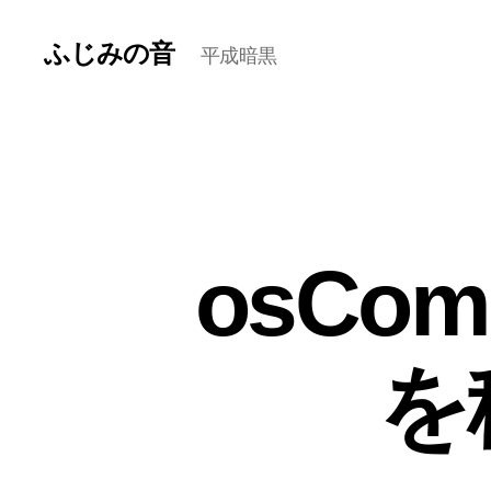
ふじみの音
平成暗黒
osCo
を