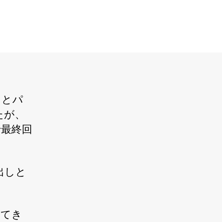
しとパ
たが、
で最終回
出しと
ってき