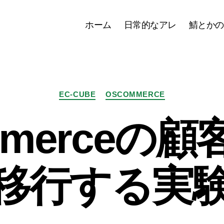
ホーム
日常的なアレ
鯖とかの
カ
EC-CUBE
OSCOMMERCE
テ
ゴ
mmerceの
リ
ー
移行する実験