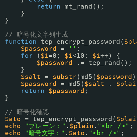
return
mt_rand();
}
}
// 暗号化文字列生成
function
tep_encrypt_password(
$pl
$password
= 
''
;
for
(
$i
=0; 
$i
<10; 
$i
++) {
$password
.= tep_rand();
}
$salt
= 
substr
(md5(
$password
)
$password
= md5(
$salt
. 
$plai
return
$password
;
}
// 暗号化確認
$ato
= tep_encrypt_password(
$plai
echo
"プレーン："
.
$plain
.
"<br />"
;
echo
"暗号文字："
.
$ato
.
"<br />"
;