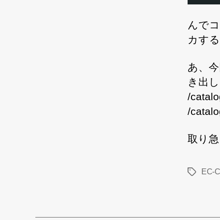
んでコ
カする
あ、今
き出し
/catal
/catal
取り急
EC-
タ
グ