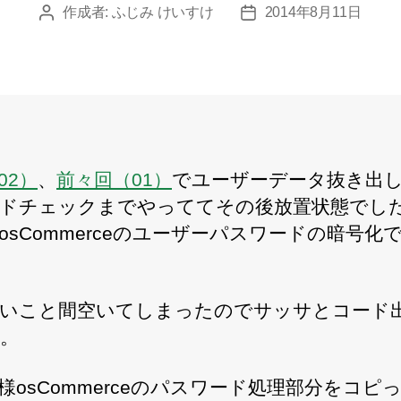
作成者:
ふじみ けいすけ
2014年8月11日
投
投
稿
稿
者
日
02）
、
前々回（01）
でユーザーデータ抜き出
ドチェックまでやっててその後放置状態でし
osCommerceのユーザーパスワードの暗号化
いこと間空いてしまったのでサッサとコード
。
様osCommerceのパスワード処理部分をコピ