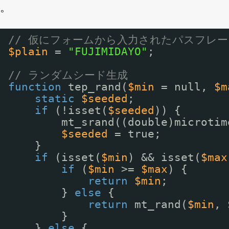
。
// 仮にフォームから入力されたパスフレー
$plain
= 
"FUJIMIDAYO"
;
// ランダムシード生成
function
tep_rand(
$min
= null, 
$m
static
$seeded
;
if
(!isset(
$seeded
)) {
mt_srand((double)microtim
$seeded
= true;
}
if
(isset(
$min
) && isset(
$max
if
(
$min
>= 
$max
) {
return
$min
;
} 
else
{
return
mt_rand(
$min
, 
}
} 
else
{