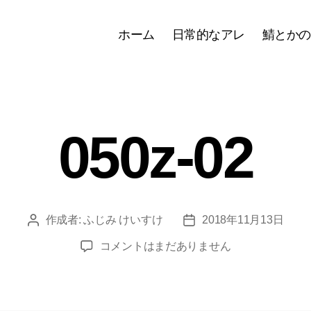
ホーム
日常的なアレ
鯖とかの
050z-02
作成者:
ふじみ けいすけ
2018年11月13日
投
投
稿
稿
050z-
コメントはまだありません
者
日
02
へ
の