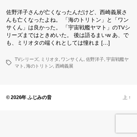
洋
子
佐野洋子さんが亡くなったんだけど、西崎義展さ
さ
んも亡くなったよね。 「海のトリトン」と「ワン
ん
サくん」は良かった。 「宇宙戦艦ヤマト」のTVシ
が
リーズまではときめいた。 後は語るまいw あ、で
亡
も、ミリオタの端くれとしては憧れま […]
く
な
っ
TVシリーズ
,
ミリオタ
,
ワンサくん
,
佐野洋子
,
宇宙戦艦ヤ
タ
た
マト
,
海のトリトン
,
西崎義展
グ
ん
だ
け
ど、
へ
© 2026年
ふじみの音
上
↑
の