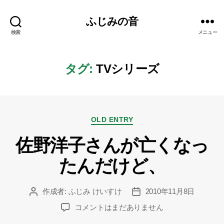
ふじみの音
検索
メニュー
タグ:
TVシリーズ
カ
OLD ENTRY
テ
佐野洋子さんが亡くなっ
ゴ
リ
たんだけど、
ー
作成者:
ふじみ けいすけ
2010年11月8日
投
投
稿
稿
佐
コメントはまだありません
者
日
野