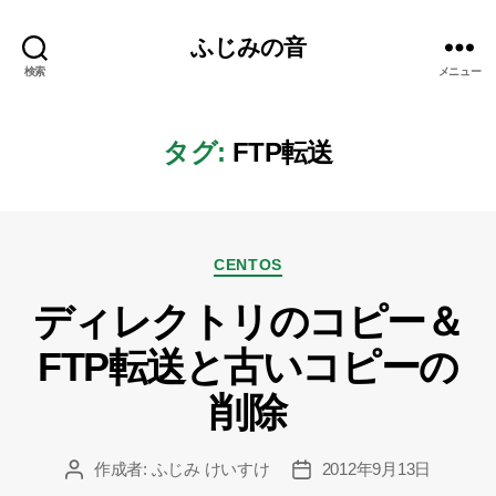
ふじみの音
検索
メニュー
タグ:
FTP転送
カ
CENTOS
テ
ディレクトリのコピー＆
ゴ
リ
FTP転送と古いコピーの
ー
削除
作成者:
ふじみ けいすけ
2012年9月13日
投
投
稿
稿