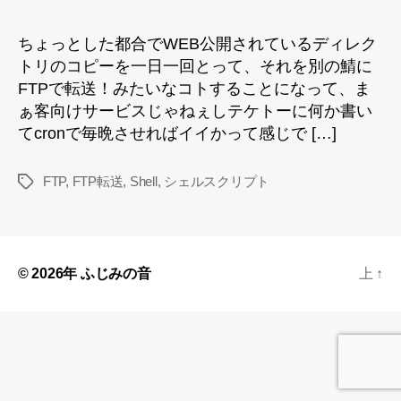
者
日
ちょっとした都合でWEB公開されているディレク
トリのコピーを一日一回とって、それを別の鯖に
FTPで転送！みたいなコトすることになって、ま
ぁ客向けサービスじゃねぇしテケトーに何か書い
てcronで毎晩させればイイかって感じで […]
FTP
,
FTP転送
,
Shell
,
シェルスクリプト
タ
グ
© 2026年
ふじみの音
上
↑