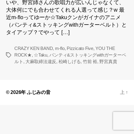
いや、野宮姉さんの歌唱力が広いんじゃなくて、
大体何にでも合わせてくれる人選って感じ？w 最
近m-floってゆーか☆Takuクンがガイナのアニメ
（パンティ&ストッキングwithガーターベルト）と
タイアップ？でやって […]
CRAZY KEN BAND
,
m-flo
,
Pizzicato Five
,
YOU THE
ROCK★
,
☆Taku
,
パンティ&ストッキングwithガーターベ
タ
ルト
,
大麻取締法違反
,
松崎しげる
,
竹前 裕
,
野宮真貴
グ
© 2026年
ふじみの音
上
↑