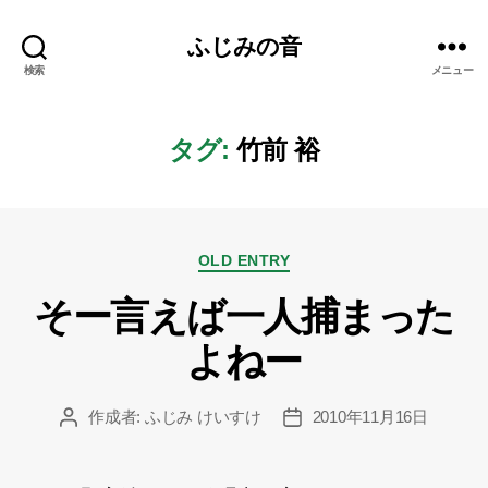
ふじみの音
検索
メニュー
タグ:
竹前 裕
カ
OLD ENTRY
テ
そー言えば一人捕まった
ゴ
リ
よねー
ー
作成者:
ふじみ けいすけ
2010年11月16日
投
投
稿
稿
者
日