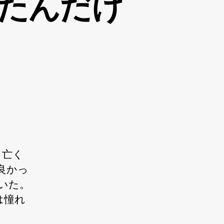
たんだけ
も亡く
良かっ
いた。
は憧れ