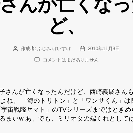
子さんが亡くなっ
ー
ど、
作成者:
ふじみ けいすけ
2010年11月8日
投
投
稿
稿
佐
コメントはまだありません
者
日
野
洋
子
さ
子さんが亡くなったんだけど、西崎義展さん
ん
よね。 「海のトリトン」と「ワンサくん」は
が
「宇宙戦艦ヤマト」のTVシリーズまではときめ
亡
く
るまいw あ、でも、ミリオタの端くれとして
な
っ