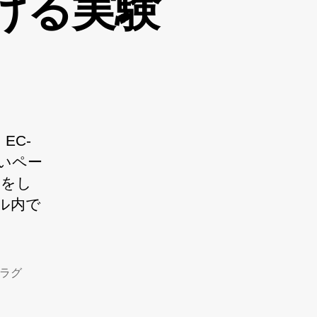
つける実験
EC-
いペー
験をし
ル内で
ラグ