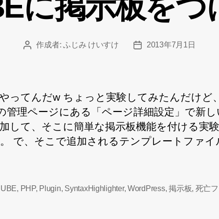
UBEに掲示板を
ー
作成者:
ふじみ けいすけ
2013年7月1日
投
投
稿
稿
者
日
やってんだw ちょっと実験してみたんだけど、
Eの管理ページにある「ページ詳細設定」で新し
加して、そこに簡単な掲示板機能を付ける実
。 で、そこで追加されるテンプレートファイ
CUBE
,
PHP
,
Plugin
,
SyntaxHighlighter
,
WordPress
,
掲示板
,
死亡フ