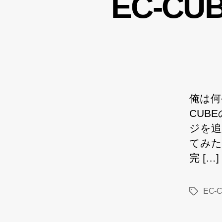
EC-C
俺は何
CUB
ジを追
てみた
完 […]
EC-
タ
グ