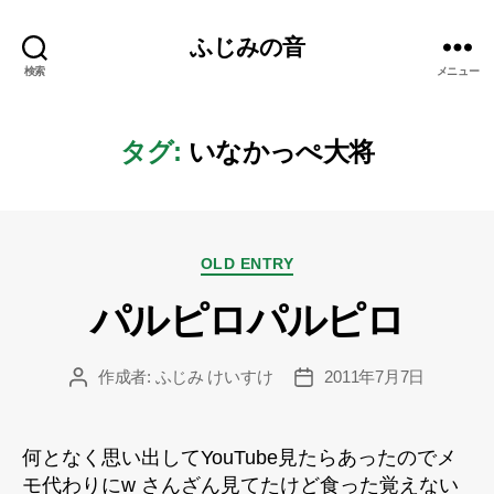
ふじみの音
検索
メニュー
タグ:
いなかっぺ大将
カ
OLD ENTRY
テ
パルピロパルピロ
ゴ
リ
ー
作成者:
ふじみ けいすけ
2011年7月7日
投
投
稿
稿
者
日
何となく思い出してYouTube見たらあったのでメ
モ代わりにw さんざん見てたけど食った覚えない