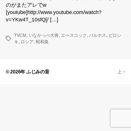
のがまたアレでw
[youtube]http://www.youtube.com/watch?
v=YKw4T_10sfQ[/ […]
TVCM
,
いなかっぺ大将
,
エースコック
,
パルナス
,
ピロシ
タ
キ
,
ロシア
,
昭和臭
グ
© 2026年
ふじみの音
上
↑